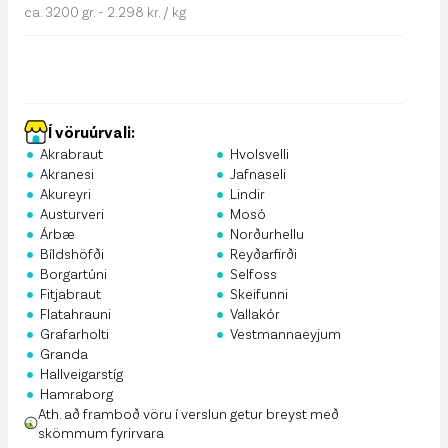
ca. 3200 gr. - 2.298 kr. / kg
Í vöruúrvali:
•
•
Akrabraut
Hvolsvelli
•
•
Akranesi
Jafnaseli
•
•
Akureyri
Lindir
•
•
Austurveri
Mosó
•
•
Árbæ
Norðurhellu
•
•
Bíldshöfði
Reyðarfirði
•
•
Borgartúni
Selfoss
•
•
Fitjabraut
Skeifunni
•
•
Flatahrauni
Vallakór
•
•
Grafarholti
Vestmannaeyjum
•
Granda
•
Hallveigarstíg
•
Hamraborg
Ath. að framboð vöru í verslun getur breyst með
skömmum fyrirvara