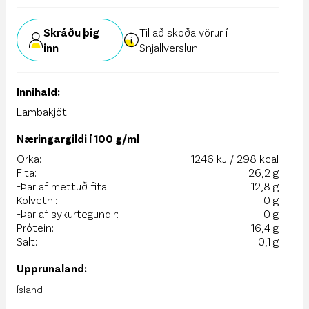
Skráðu þig
Til að skoða vörur í
inn
Snjallverslun
Innihald:
Lambakjöt
Næringargildi í 100 g/ml
Orka:
1246 kJ / 298 kcal
Fita:
26,2 g
-Þar af mettuð fita:
12,8 g
Kolvetni:
0 g
-Þar af sykurtegundir:
0 g
Prótein:
16,4 g
Salt:
0,1 g
Upprunaland:
Ísland