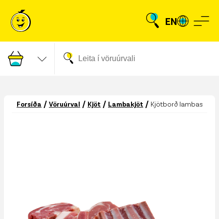
EN
/
/
/
/
Forsíða
Vöruúrval
Kjöt
Lambakjöt
Kjötborð lambasúpukj