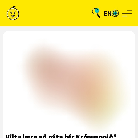
EN
Viltu læra að nýta þér Krónuappið?