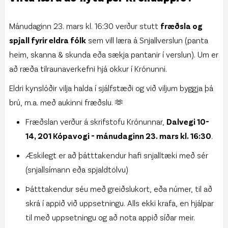
Mánudaginn 23. mars kl. 16:30 verður stutt
fræðsla og
spjall fyrir eldra fólk
sem vill læra á Snjallverslun (panta
heim, skanna & skunda eða sækja pantanir í verslun). Um er
að ræða tilraunaverkefni hjá okkur í Krónunni.
Eldri kynslóðir vilja halda í sjálfstæði og við viljum byggja þá
brú, m.a. með aukinni fræðslu. 🫶
Fræðslan verður á skrifstofu Krónunnar,
Dalvegi 10-
14, 201 Kópavogi - mánudaginn 23. mars kl. 16:30
.
Æskilegt er að þátttakendur hafi snjalltæki með sér
(snjallsímann eða spjaldtölvu)
Þátttakendur séu með greiðslukort, eða númer, til að
skrá í appið við uppsetningu. Alls ekki krafa, en hjálpar
til með uppsetningu og að nota appið síðar meir.