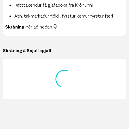
Þátttakendur fá gjafapoka frá Krónunni
Ath. takmarkaður fjöldi, fyrstur kemur fyrstur fær!
Skráning
hér að neðan 👇
Skráning á Snjall spjall