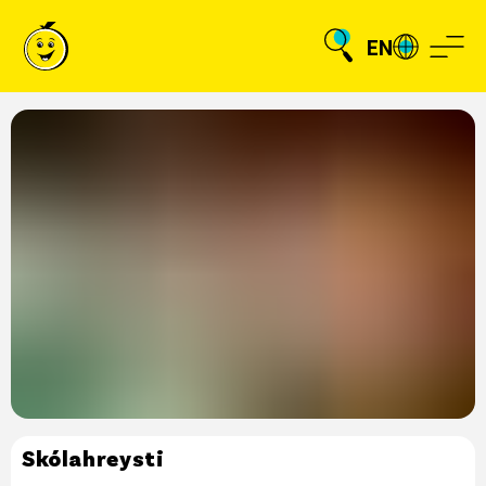
EN
Skólahreysti