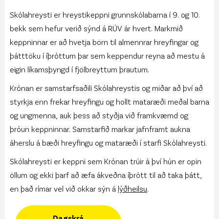
Skólahreysti er hreystikeppni grunnskólabarna í 9. og 10.
bekk sem hefur verið sýnd á RÚV ár hvert. Markmið
keppninnar er að hvetja börn til almennrar hreyfingar og
þátttöku í íþróttum þar sem keppendur reyna að mestu á
eigin líkamsþyngd í fjölbreyttum þrautum.
Krónan er samstarfsaðili Skólahreystis og miðar að því að
styrkja enn frekar hreyfingu og hollt mataræði meðal barna
og ungmenna, auk þess að styðja við framkvæmd og
þróun keppninnar. Samstarfið markar jafnframt aukna
áherslu á bæði hreyfingu og mataræði í starfi Skólahreysti.
Skólahreysti er keppni sem Krónan trúir á því hún er opin
öllum og ekki þarf að æfa ákveðna íþrótt til að taka þátt,
en það rímar vel við okkar sýn á
lýðheilsu
.
Dagskrá